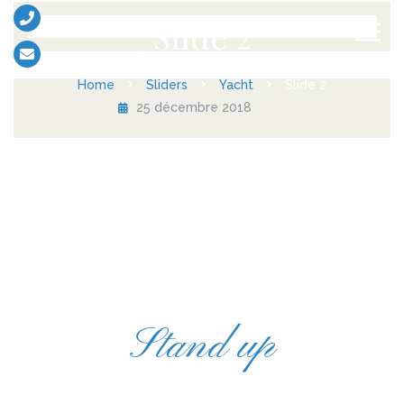
+33 (0)6 13 52 56 17
Slide 2
contact@eventsboat.com
Home
Sliders
Yacht
Slide 2
25 décembre 2018
Stand up
Achieve the Dream