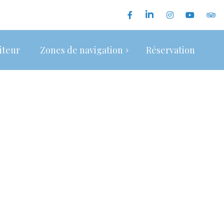
iteur
Zones de navigation
Réservation
Marseille et Archipel du Frioul
Parc National des Calanques
Bandol et les iles Paul Ricard
Hyères et les iles d’Or
Saint-Tropez