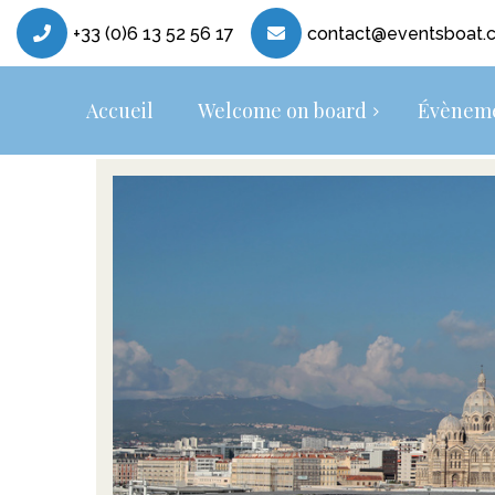
+33 (0)6 13 52 56 17
contact@eventsboat.
Accueil
Welcome on board
Évèneme
Teams building
Qui sommes-nous
Évènements et Sém
Réseaux Sociaux
shooting – Tourna